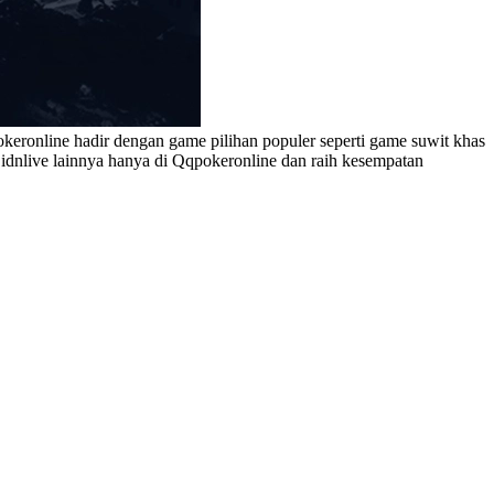
eronline hadir dengan game pilihan populer seperti game suwit khas
 idnlive lainnya hanya di Qqpokeronline dan raih kesempatan