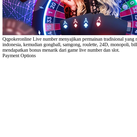
Qqpokeronline Live number menyajikan permainan tradisional yang m
indonesia, kemudian gongball, samgong, roulette, 24D, monopoli, bil
mendapatkan bonus menarik dari game live number dan slot.
Payment Options