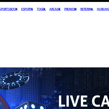
SPORTSBOOK
ESPORTS
TOGEL
ARCADE
PROMOSI
REFERRAL
HUBUNGI
Selamat Dat