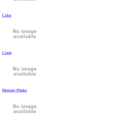
Color
Crash
Monster Plinko