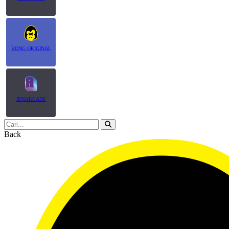
KONG ORIGINAL
IDNARCADE
Back