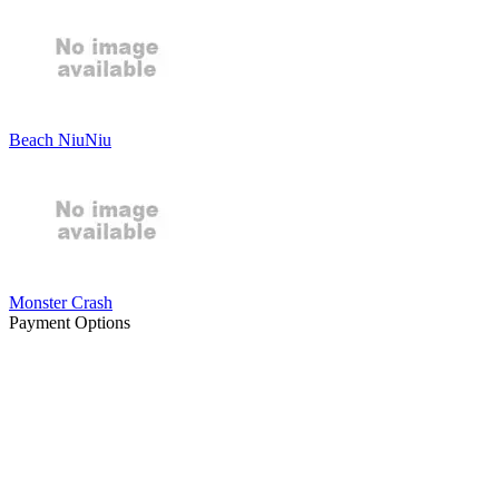
Beach NiuNiu
Monster Crash
Payment Options