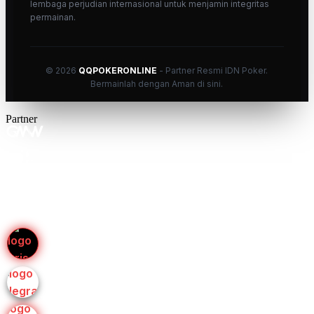
lembaga perjudian internasional untuk menjamin integritas
permainan.
©
2026
QQPOKERONLINE
- Partner Resmi IDN Poker.
Bermainlah dengan Aman di sini.
Partner