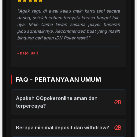
"Agak ragu di awal kalau main kartu tapi secara
daring, setelah cobam ternyata kerasa banget fair-
nya. Main Ceme lawan sesama player beneran
picu adrenalinnya. Recommended buat yang masih
bingung cari agen IDN Poker resmi."
- Bejo, Bali
FAQ - PERTANYAAN UMUM
Apakah QQpokeronline aman dan
terpercaya?
Berapa minimal deposit dan withdraw?