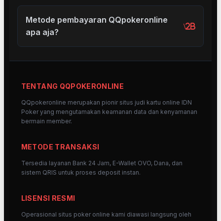
Metode pembayaran QQpokeronline
apa aja?
TENTANG QQPOKERONLINE
QQpokeronline merupakan pionir situs judi kartu online IDN
Poker yang mengutamakan keamanan data dan kenyamanan
bermain member.
METODE TRANSAKSI
Tersedia layanan Bank 24 Jam, E-Wallet OVO, Dana, dan
sistem QRIS untuk proses deposit instan.
LISENSI RESMI
Operasional situs poker online kami diawasi langsung oleh