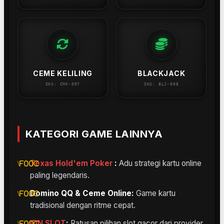
CEME KELILING
BLACKJACK
SKU: CMK-007
SKU: BLJ-008
KATEGORI GAME LAINNYA
Texas Hold'em Poker
:
Adu strategi kartu online
paling legendaris.
Domino QQ & Ceme Online:
Game kartu
tradisional dengan ritme cepat.
IDN SLOT
:
Ratusan pilihan slot gacor dari provider