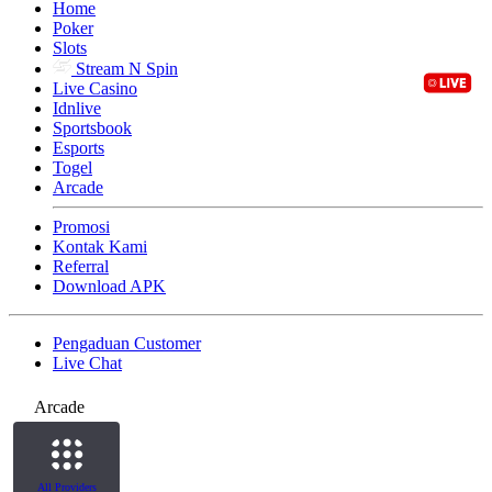
Home
Poker
Slots
Stream N Spin
Live Casino
Idnlive
Sportsbook
Esports
Togel
Arcade
Promosi
Kontak Kami
Referral
Download APK
Pengaduan Customer
Live Chat
Arcade
All Providers