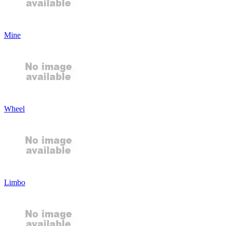
Mine
Wheel
Limbo