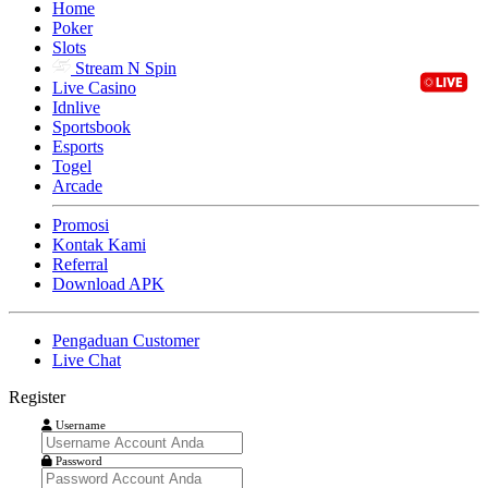
Home
Poker
Slots
Stream N Spin
Live Casino
Idnlive
Sportsbook
Esports
Togel
Arcade
Promosi
Kontak Kami
Referral
Download APK
Pengaduan Customer
Live Chat
Register
Username
Password