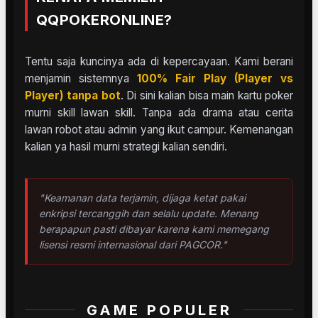
QQPOKERONLINE?
Tentu saja kuncinya ada di kepercayaan. Kami berani
menjamin sistemnya
100% Fair Play (Player vs
Player) tanpa bot
. Di sini kalian bisa main kartu poker
murni skill lawan skill. Tanpa ada drama atau cerita
lawan robot atau admin yang ikut campur. Kemenangan
kalian ya hasil murni strategi kalian sendiri.
"Keamanan data terjamin, dijaga ketat pakai
enkripsi tercanggih dan selalu update. Menang
berapapun pasti dibayar karena kami memegang
lisensi resmi internasional dari PAGCOR."
GAME POPULER