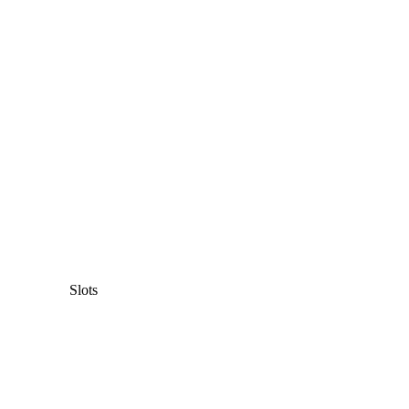
Slots