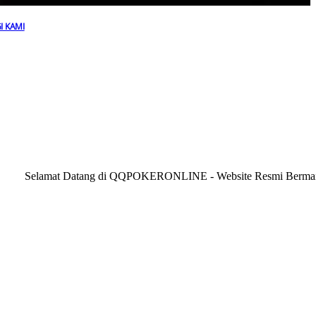
 KAMI
QQPOKERONLINE - Website Resmi Bermain Poker Online yang Aman d