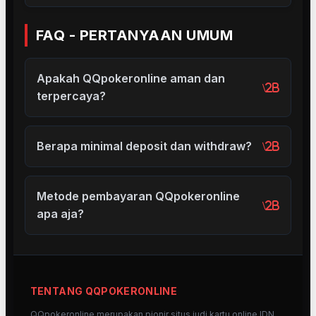
FAQ - PERTANYAAN UMUM
Apakah QQpokeronline aman dan
terpercaya?
Berapa minimal deposit dan withdraw?
Metode pembayaran QQpokeronline
apa aja?
TENTANG QQPOKERONLINE
QQpokeronline merupakan pionir situs judi kartu online IDN