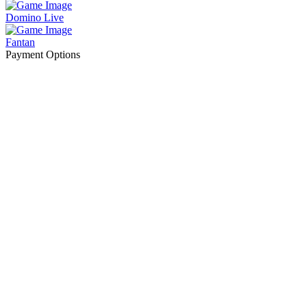
Domino Live
Fantan
Payment Options