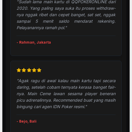
"Sudah lama main kartu di QQPOKERONLINE dari
2020. Yang paling saya suka itu proses withdraw-
nya nggak ribet dan cepet banget, sat set, nggak
sampai 5 menit saldo mendarat rekening.
Pelayanannya ramah pol."
- Rahman, Jakarta
"Agak ragu di awal kalau main kartu tapi secara
daring, setelah cobam ternyata kerasa banget fair-
nya. Main Ceme lawan sesama player beneran
picu adrenalinnya. Recommended buat yang masih
bingung cari agen IDN Poker resmi."
- Bejo, Bali