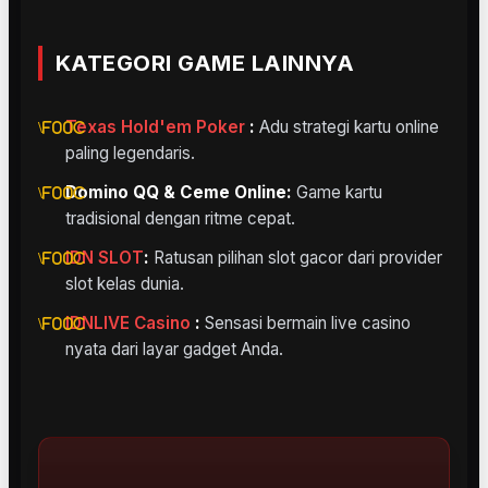
KATEGORI GAME LAINNYA
Texas Hold'em Poker
:
Adu strategi kartu online
paling legendaris.
Domino QQ & Ceme Online:
Game kartu
tradisional dengan ritme cepat.
IDN SLOT
:
Ratusan pilihan slot gacor dari provider
slot kelas dunia.
IDNLIVE Casino
:
Sensasi bermain live casino
nyata dari layar gadget Anda.