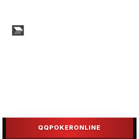
QQPOKERONLINE