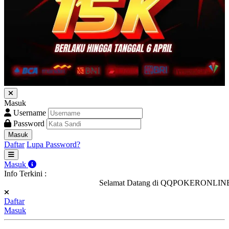
Masuk
Username
Password
Masuk
Daftar
Lupa Password?
Masuk
Info Terkini :
Selamat Datang di QQPOKERONLINE - Webs
Daftar
Masuk