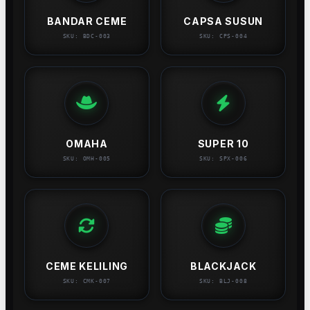
BANDAR CEME
CAPSA SUSUN
SKU: BDC-003
SKU: CPS-004
OMAHA
SUPER 10
SKU: OMH-005
SKU: SPX-006
CEME KELILING
BLACKJACK
SKU: CMK-007
SKU: BLJ-008