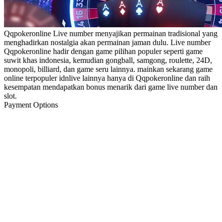
Qqpokeronline Live number menyajikan permainan tradisional yang
menghadirkan nostalgia akan permainan jaman dulu. Live number
Qqpokeronline hadir dengan game pilihan populer seperti game
suwit khas indonesia, kemudian gongball, samgong, roulette, 24D,
monopoli, billiard, dan game seru lainnya. mainkan sekarang game
online terpopuler idnlive lainnya hanya di Qqpokeronline dan raih
kesempatan mendapatkan bonus menarik dari game live number dan
slot.
Payment Options