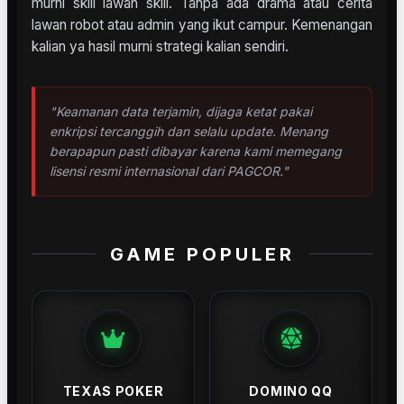
murni skill lawan skill. Tanpa ada drama atau cerita
lawan robot atau admin yang ikut campur. Kemenangan
kalian ya hasil murni strategi kalian sendiri.
"Keamanan data terjamin, dijaga ketat pakai
enkripsi tercanggih dan selalu update. Menang
berapapun pasti dibayar karena kami memegang
lisensi resmi internasional dari PAGCOR."
GAME POPULER
TEXAS POKER
DOMINO QQ